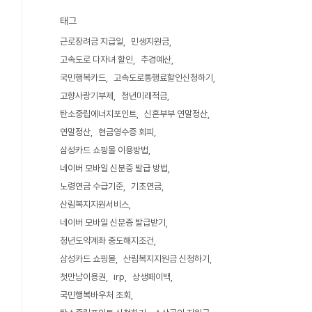
태그
근로장려금 지급일
민생지원금
고속도로 다자녀 할인
추경예산
국민행복카드
고속도로통행료할인신청하기
고향사랑기부제
청년미래적금
탄소중립에너지포인트
신혼부부 연말정산
연말정산
현금영수증 회피
삼성카드 쇼핑몰 이용방법
네이버 모바일 신분증 발급 방법
노령연금 수급기준
기초연금
산림복지지원서비스
네이버 모바일 신분증 발급받기
청년도약계좌 중도해지조건
삼성카드 쇼핑몰
산림복지지원금 신청하기
첫만남이용권
irp
상생페이백
국민행복바우처 조회