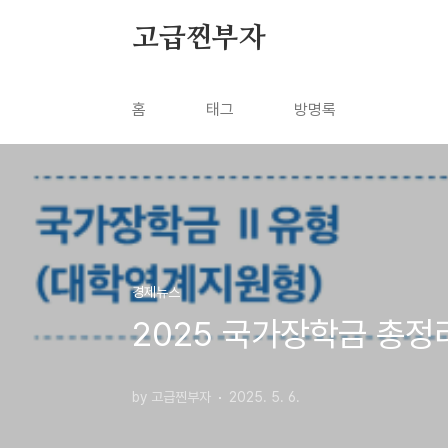
본문 바로가기
고급찐부자
홈
태그
방명록
경제뉴스
2025 국가장학금 총정
by 고급찐부자
2025. 5. 6.