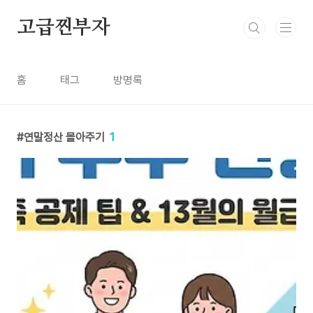
본문 바로가기
고급찐부자
홈
태그
방명록
연말정산 몰아주기
1