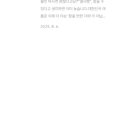
물만 마시면 괜찮다고요?“열사병”, 참을 수
있다고 생각하면 이미 늦습니다.대한민국 여
름은 이제 더 이상 ‘참을 만한 더위’가 아닙니
다.특히 최근 연일 폭염특보가 내려지며 ‘열
2025. 8. 6.
사병’으로 인한 응급환자도 급증하고 있습니
다.오늘은 열사병의 정확한 개념, 잘못된 속
설, 그리고 올바른 응급처치법에 대해전문가
의견과 근거 중심으로 알려드립니다.(글 하단
에 응급 시 행동 요령도 요약해드리니 끝까지
읽어주세요.)🔥 열사병이란?열사병(Heat
Stroke)은 체온 조절 기능이 마비돼 체온이
40도 이상 상승하고,의식 저하·혼수·사망에
이를 수 있는 생명 위협 응급질환입니다.단순
한 탈수나 더위 먹음(열탈진)과는 완전히 다
른 단계로,피부가 축축한 열탈진과 달리 열사
병은 피부가 뜨겁고 건조합니다.더 무서운 건
초기 증상이..