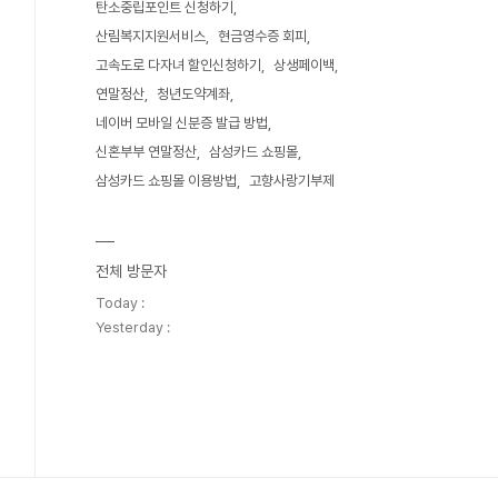
탄소중립포인트 신청하기
산림복지지원서비스
현금영수증 회피
고속도로 다자녀 할인신청하기
상생페이백
연말정산
청년도약계좌
네이버 모바일 신분증 발급 방법
신혼부부 연말정산
삼성카드 쇼핑몰
삼성카드 쇼핑몰 이용방법
고향사랑기부제
전체 방문자
Today :
Yesterday :