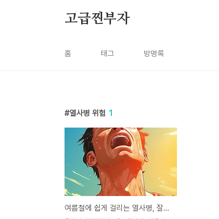
본문 바로가기
고급찐부자
홈
태그
방명록
열사병 위험
1
여름철에 쉽게 걸리는 열사병, 잘못하면 목숨을 위협.. 물만 마시면 안돼요