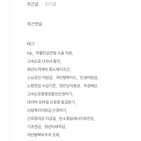
최근글
인기글
최근댓글
태그
irp
무릎인공관절 수술 지원
고속도로 다자녀 할인
청년도약계좌 중도해지조건
소상공인 지원금
국민행복카드
민생지원금
노령연금 수급기준
첫만남이용권
추경예산
고속도로통행료할인신청하기
네이버 모바일 신분증 발급받기
산림복지지원금 신청하기
근로장려금 지급일
탄소중립에너지포인트
기초연금
청년미래적금
국민행복바우처 조회